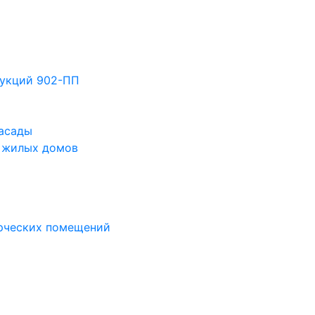
рукций 902-ПП
асады
в жилых домов
рческих помещений