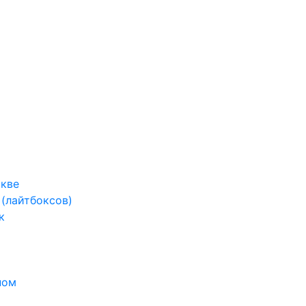
скве
(лайтбоксов)
к
пом