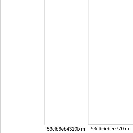
53cfb6ebee770 m
53cfb6eb4310b m