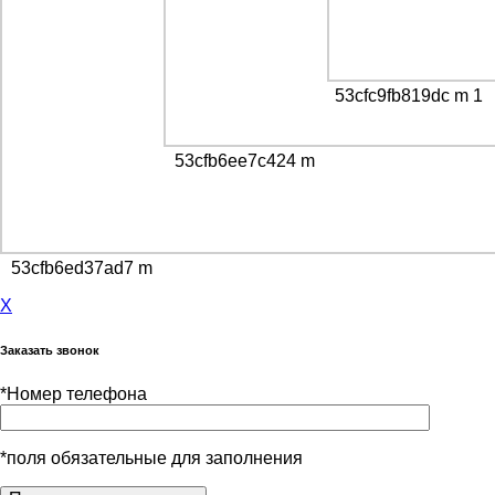
53cfc9fb819dc m 1
53cfb6ee7c424 m
53cfb6ed37ad7 m
X
Заказать звонок
*
Номер телефона
*поля обязательные для заполнения